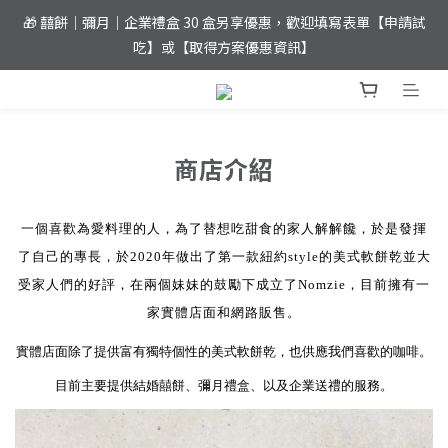
🎁 囍餅｜彌月｜企業禮盒 30 盒另享優惠，歡迎填寫表單【申請試
⚡️ 夏日優惠！滿 𝐍𝐓$𝟏,𝟖𝟎𝟎 元即達免運
吃】或【取得方案優惠資訊】
⚡️ 夏日優惠！滿 𝐍𝐓$𝟏,𝟖𝟎𝟎 元即達免運
商店介紹
一個喜歡為愛料理的人，
為了替想吃甜食的家人解解饞，於是
發揮
了自己的專長，
於2020年
做出了第一款紐約style的美式軟餅乾並大
受家人們的好評，在兩個妹妹的鼓勵下成立了Nomzie，目前擁有一
家實體店面和網路販售。
實體店面除了提供富有
獨特個性的美式軟餅乾
，也供應我們喜歡的咖啡。
目前主要提供結婚囍餅、彌月禮盒、以及企業送禮的服務。