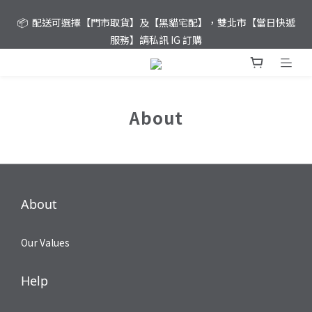
⚡️ 夏日優惠！滿 𝐍𝐓$𝟏,𝟖𝟎𝟎 元即達免運
📦  配送可選擇【門市取貨】及【黑貓宅配】，雙北市【當日快遞
服務】請私訊 IG 訂購
🎁 囍餅｜彌月｜企業禮盒 30 盒另享優惠，歡迎填寫表單【申請試
吃】或【取得方案優惠資訊】
About
⚡️ 夏日優惠！滿 𝐍𝐓$𝟏,𝟖𝟎𝟎 元即達免運
About
Our Values
Help